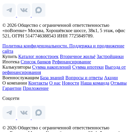
© 2026 Общество с ограниченной ответственностью
«поВоенке» Москва, Хорошёвское шоссе, 38к1, 5 этаж, офис
521, ОГРН 5147746388543 ИНН 7725849789.
Политика конфиденциальности.
Поддержка и продвижение
сайта
Купить
Каталог новостроек
Вторичное жильё
Застройщики
Ипотека
Список банков
Рефинансирование
Калькуляторы
Сумма накоплений
Сумма ипотеки
Выгода от
рефинансирования
Военнослужащим
База знаний
Вопросы и ответы
Акции
О компании
Контакты
О нас
Новости
Наша команда
Отзывы
Гарантии
Приложение
Соцсети
© 2026 Общество с ограниченной ответственностью