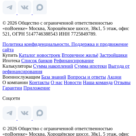
© 2026 Общество с ограниченной ответственностью
«поВоенке» Москва, Хорошёвское шоссе, 38к1, 5 этаж, офис
521, ОГРН 5147746388543 ИНН 7725849789.
Политика конфиденциальности.
Поддержка и продвижение
сайта
Купить
Каталог новостроек
Вторичное жильё
Застройщики
Ипотека
Список банков
Рефинансирование
Калькуляторы
Сумма накоплений
Сумма ипотеки
Выгода от
рефинансирования
Военнослужащим
База знаний
Вопросы и ответы
Акции
О компании
Контакты
О нас
Новости
Наша команда
Отзывы
Гарантии
Приложение
Соцсети
© 2026 Общество с ограниченной ответственностью
«поВоенке» Москва, Хорошёвское шоссе, 38к1, 5 этаж, офис