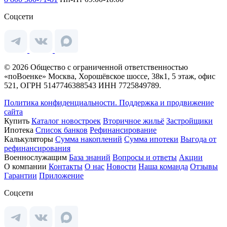
Соцсети
© 2026 Общество с ограниченной ответственностью
«поВоенке» Москва, Хорошёвское шоссе, 38к1, 5 этаж, офис
521, ОГРН 5147746388543 ИНН 7725849789.
Политика конфиденциальности.
Поддержка и продвижение
сайта
Купить
Каталог новостроек
Вторичное жильё
Застройщики
Ипотека
Список банков
Рефинансирование
Калькуляторы
Сумма накоплений
Сумма ипотеки
Выгода от
рефинансирования
Военнослужащим
База знаний
Вопросы и ответы
Акции
О компании
Контакты
О нас
Новости
Наша команда
Отзывы
Гарантии
Приложение
Соцсети