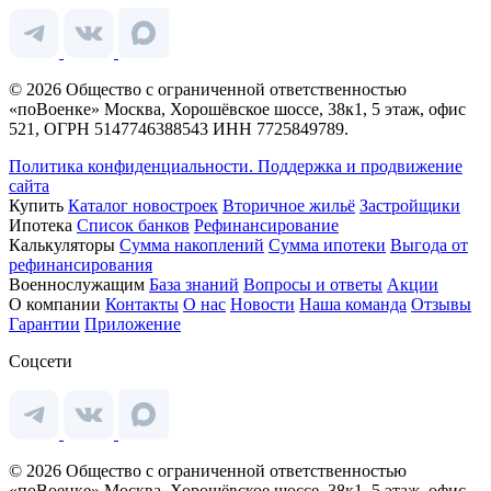
© 2026 Общество с ограниченной ответственностью
«поВоенке» Москва, Хорошёвское шоссе, 38к1, 5 этаж, офис
521, ОГРН 5147746388543 ИНН 7725849789.
Политика конфиденциальности.
Поддержка и продвижение
сайта
Купить
Каталог новостроек
Вторичное жильё
Застройщики
Ипотека
Список банков
Рефинансирование
Калькуляторы
Сумма накоплений
Сумма ипотеки
Выгода от
рефинансирования
Военнослужащим
База знаний
Вопросы и ответы
Акции
О компании
Контакты
О нас
Новости
Наша команда
Отзывы
Гарантии
Приложение
Соцсети
© 2026 Общество с ограниченной ответственностью
«поВоенке» Москва, Хорошёвское шоссе, 38к1, 5 этаж, офис