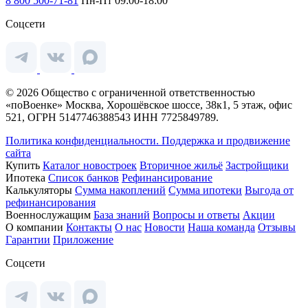
8 800 500-71-81
Пн-Пт 09:00-18:00
Соцсети
© 2026 Общество с ограниченной ответственностью
«поВоенке» Москва, Хорошёвское шоссе, 38к1, 5 этаж, офис
521, ОГРН 5147746388543 ИНН 7725849789.
Политика конфиденциальности.
Поддержка и продвижение
сайта
Купить
Каталог новостроек
Вторичное жильё
Застройщики
Ипотека
Список банков
Рефинансирование
Калькуляторы
Сумма накоплений
Сумма ипотеки
Выгода от
рефинансирования
Военнослужащим
База знаний
Вопросы и ответы
Акции
О компании
Контакты
О нас
Новости
Наша команда
Отзывы
Гарантии
Приложение
Соцсети