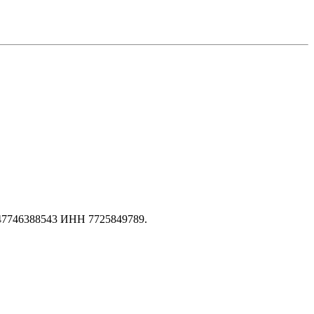
147746388543 ИНН 7725849789.