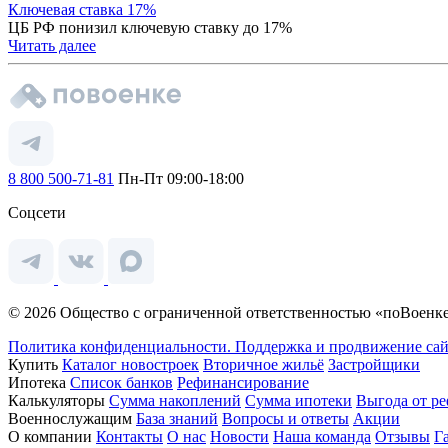
Ключевая ставка 17%
ЦБ РФ понизил ключевую ставку до 17%
Читать далее
8 800 500-71-81
Пн-Пт 09:00-18:00
Соцсети
© 2026 Общество с ограниченной ответственностью «поВоенке
Политика конфиденциальности.
Поддержка и продвижение сай
Купить
Каталог новостроек
Вторичное жильё
Застройщики
Ипотека
Список банков
Рефинансирование
Калькуляторы
Сумма накоплений
Сумма ипотеки
Выгода от р
Военнослужащим
База знаний
Вопросы и ответы
Акции
О компании
Контакты
О нас
Новости
Наша команда
Отзывы
Г