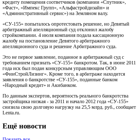
кредиту помещения соответчиков (компании «Спутник»,
«Фаст», «Импекс Групп», «Альфастройдизайн» и
«Административный сервис») на Земляном валу.
«СУ-155» попыталось опротестовать решение, но Девятый
арбитражный апелляционный суд отклонил жалобу
стройкомпании. 4 июля компания подала кассационную
жалобу на постановление Девятого арбитражного
апелляционного суда и решение Арбитражного суда.
Это не первое заявление, поданное в арбитражный суд с
требованием признать «СУ-155» банкротом. Так, в июне 2011
года иск был подан конкурсным управляющим ООО
«ФинСтройЛизинг». Кроме того, в арбитраже находится
заявления о банкротстве «СУ-155», поданные банком
«Народный кредит» и Акибанком.
По данным экспертов, вероятность реального банкротства
застройщика низкая - за 2011 и начало 2012 года «СУ-155»
снизила свою долговую нагрузку на 25,5 млрд. руб., сообщает
Lenta.ru.
Ещё новости
Показать все