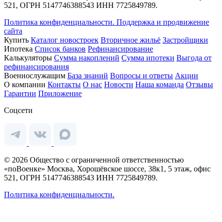
521, ОГРН 5147746388543 ИНН 7725849789.
Политика конфиденциальности.
Поддержка и продвижение
сайта
Купить
Каталог новостроек
Вторичное жильё
Застройщики
Ипотека
Список банков
Рефинансирование
Калькуляторы
Сумма накоплений
Сумма ипотеки
Выгода от
рефинансирования
Военнослужащим
База знаний
Вопросы и ответы
Акции
О компании
Контакты
О нас
Новости
Наша команда
Отзывы
Гарантии
Приложение
Соцсети
© 2026 Общество с ограниченной ответственностью
«поВоенке» Москва, Хорошёвское шоссе, 38к1, 5 этаж, офис
521, ОГРН 5147746388543 ИНН 7725849789.
Политика конфиденциальности.