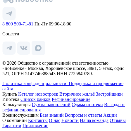
8 800 500-71-81
Пн-Пт 09:00-18:00
Соцсети
© 2026 Общество с ограниченной ответственностью
«поВоенке» Москва, Хорошёвское шоссе, 38к1, 5 этаж, офис
521, ОГРН 5147746388543 ИНН 7725849789.
Политика конфиденциальности.
Поддержка и продвижение
сайта
Купить
Каталог новостроек
Вторичное жильё
Застройщики
Ипотека
Список банков
Рефинансирование
Калькуляторы
Сумма накоплений
Сумма ипотеки
Выгода от
рефинансирования
Военнослужащим
База знаний
Вопросы и ответы
Акции
О компании
Контакты
О нас
Новости
Наша команда
Отзывы
Гарантии
Приложение