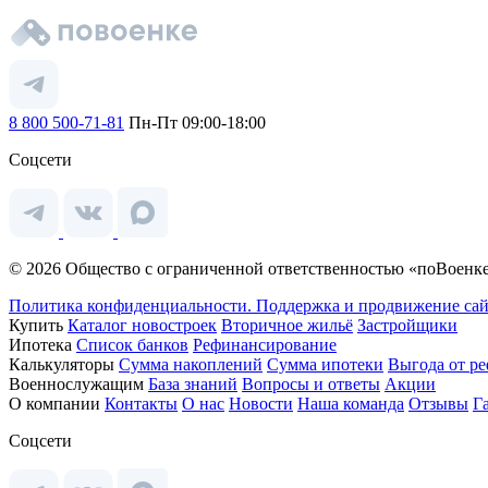
8 800 500-71-81
Пн-Пт 09:00-18:00
Соцсети
© 2026 Общество с ограниченной ответственностью «поВоенке
Политика конфиденциальности.
Поддержка и продвижение сай
Купить
Каталог новостроек
Вторичное жильё
Застройщики
Ипотека
Список банков
Рефинансирование
Калькуляторы
Сумма накоплений
Сумма ипотеки
Выгода от р
Военнослужащим
База знаний
Вопросы и ответы
Акции
О компании
Контакты
О нас
Новости
Наша команда
Отзывы
Г
Соцсети