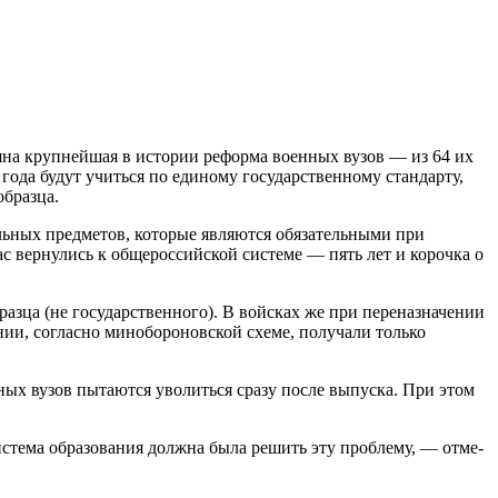
еяна крупнейшая в истории реформа военных вузов — из 64 их
года будут учиться по единому государственному стандарту,
образца.
альных предметов, которые являются обязательными при
ас вернулись к общероссийской системе — пять лет и корочка о
азца (не государственного). В войсках же при переназначении
и, согласно минобороновской схеме, получали только
ых вузов пытаются уволиться сразу после выпуска. При этом
истема образования должна была решить эту проблему, — отме-