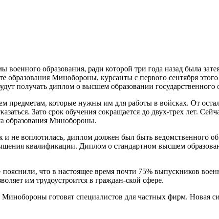
ы военного образования, ради которой три года назад была зат
те образования Минобороны, курсанты с первого сентября этого 
удут получать диплом о высшем образовании государственного 
тем предметам, которые нужны им для работы в войсках. От ост
заться. Зато срок обучения сокращается до двух-трех лет. Сейч
нта образования Минобороны.
 и не воплотилась, диплом должен был быть ведомственного обр
шения квалификации. Диплом о стандартном высшем образовани
пояснили, что в настоящее время почти 75% выпускников военн
оляет им трудоустроится в граждан-ской сфере.
ги Минобороны готовят специалистов для частных фирм. Новая с