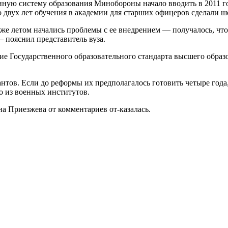
нную систему образования Минобороны начало вводить в 2011 го
 двух лет обучения в академии для старших офицеров сделали 
же летом начались проблемы с ее внедрением — получалось, что
 пояснил представитель вуза.
е Государственного образовательного стандарта высшего образо
нтов. Если до реформы их предполагалось готовить четыре года, 
го из военных институтов.
а Приезжева от комментариев от-казалась.