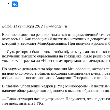
Дата: 11 сентября 2012 | www.ofizer.ru
Военное ведомство решило отказаться от ведомственной систем
ос-талось 10. Как сообщил «Известиям» источник в департамен
который утверждает Минобразования. При выпуске курсанты б
— Суть реформы была в том, чтобы обучать курсантов только 
получении высшего образования на гражданке, было решено отка
«вышке», — рассказал «Известиям» представитель департаме
По задумке департамента образования Минобороны, которая так
на новую должность офицер проходил специальные курсы повы
избранные — после окончания Академии Генерального штаба.
В главном управлении кадров (ГУК) Минобороны «Известиям» 
наличие общегражданского диплома о высшем образовании позв
— Такая ситуация нас не устраивает. Получается, что на день
тил представитель ГУКа.