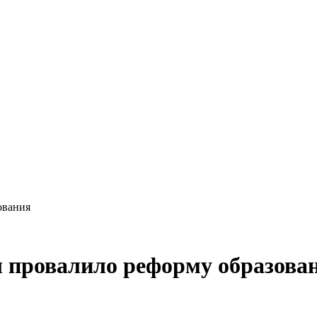
ования
 провалило реформу образова