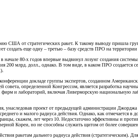
рию США от стратегических ракет. К такому выводу пришла груп
ет создать еще одну – третью – базу средств ПРО на территор
н в начале 80-х годов впервые выдвинул лозунг создания систе
ия 200 млрд. долл., однако. В том виде, в каком ПРО создается 
).
-конференции докладе группы экспертов, созданном Американск
й совета, определенной Конгрессом, является разработка научн
 фирм и лабораторий, включая Ливерморскую национальную лабо
я, унаследовав проект от предыдущей администрации Джорджа Б
реднего и малого радиуса действия. Однако, как отмечается в д
ранцы, скажем, лет через 10. Недостаточно эффективны и прот
верной Кореи, но не способны служить щитом от более соверше
ствия ракетам дальнего радиуса действия (стратегическим). Для