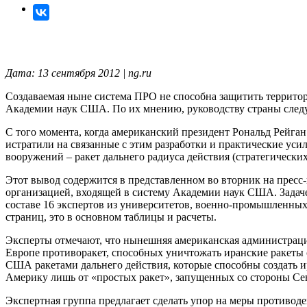
Дата: 13 сентября 2012 | ng.ru
Создаваемая ныне система ПРО не способна защитить террито
Академии наук США. По их мнению, руководству страны следу
С того момента, когда американский президент Рональд Рейга
истратили на связанные с этим разработки и практические усил
вооружений – ракет дальнего радиуса действия (стратегических
Этот вывод содержится в представленном во вторник на пресс
организацией, входящей в систему Академии наук США. Задаче
составе 16 экспертов из университетов, военно-промышленных
страниц, это в основном таблицы и расчеты.
Эксперты отмечают, что нынешняя американская администраци
Европе противоракет, способных уничтожать иранские ракеты с
США ракетами дальнего действия, которые способны создать и
Америку лишь от «простых ракет», запущенных со стороны Се
Экспертная группа предлагает сделать упор на меры противодей