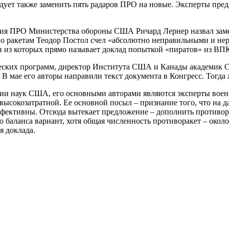
дует также заменить пять радаров ПРО на новые. Эксперты пред
ения ПРО Министерства обороны США Ричард Лернер назвал за
по ракетам Теодор Постол счел «абсолютно неправильными и не
ин из которых прямо называет доклад попыткой «пиратов» из ВП
еских программ, директор Института США и Канады академик С
 В мае его авторы направили текст документа в Конгресс. Тогда
емии наук США, его основными авторами являются эксперты вое
ысокозатратной. Ее основной посыл – признание того, что на 
эффективны. Отсюда вытекает предложение – дополнить противо
го баланса вариант, хотя общая численность противоракет – окол
я доклада.