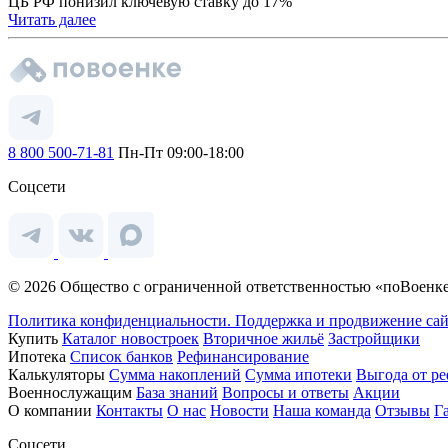
ЦБ РФ понизил ключевую ставку до 17%
Читать далее
8 800 500-71-81
Пн-Пт 09:00-18:00
Соцсети
© 2026 Общество с ограниченной ответственностью «поВоенке
Политика конфиденциальности.
Поддержка и продвижение сай
Купить
Каталог новостроек
Вторичное жильё
Застройщики
Ипотека
Список банков
Рефинансирование
Калькуляторы
Сумма накоплений
Сумма ипотеки
Выгода от р
Военнослужащим
База знаний
Вопросы и ответы
Акции
О компании
Контакты
О нас
Новости
Наша команда
Отзывы
Г
Соцсети