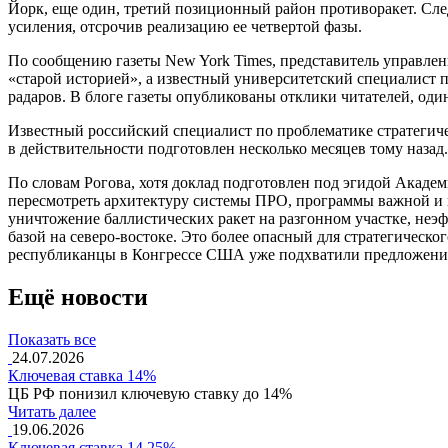
Йорк, еще один, третий позиционный район противоракет. Сле
усиления, отсрочив реализацию ее четвертой фазы.
По сообщению газеты New York Times, представитель управл
«старой историей», а известный университетский специалист 
радаров. В блоге газеты опубликованы отклики читателей, од
Известный российский специалист по проблематике стратегич
в действительности подготовлен несколько месяцев тому назад.
По словам Рогова, хотя доклад подготовлен под эгидой Акад
пересмотреть архитектуру системы ПРО, программы важной и в
уничтожение баллистических ракет на разгонном участке, не
базой на северо-востоке. Это более опасный для стратегическо
республиканцы в Конгрессе США уже подхватили предложени
Ещё новости
Показать все
24.07.2026
Ключевая ставка 14%
ЦБ РФ понизил ключевую ставку до 14%
Читать далее
19.06.2026
Ключевая ставка 14,25%