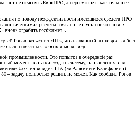
лагают не отменять ЕвроПРО, а пересмотреть касательно ее
мечания по поводу неэффективности имеющихся средств ПРО
реалистическими» расчеты, связанные с установкой новых
К «вновь ограбить госбюджет».
ергей Рогов разъяснил «НГ», что названный выше доклад был
 же стали известны его основные выводы.
нной промышленности. Это попытка в очередной раз
данный момент попытки создать систему, направленную на
ракетные базы на западе США (на Аляске и в Калифорнии)
о 80 – задачу полностью решить не может. Как сообщил Рогов,