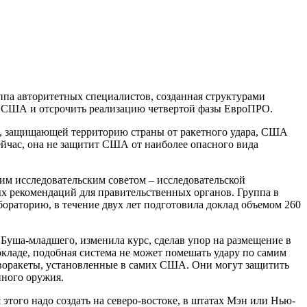
па авторитетных специалистов, созданная структурами
ии США и отсрочить реализацию четвертой фазы ЕвроПРО.
мы, защищающей территорию страны от ракетного удара, США
сейчас, она не защитит США от наиболее опасного вида
им исследовательским советом – исследовательской
ых рекомендаций для правительственных органов. Группа в
раторию, в течение двух лет подготовила доклад объемом 260
уша-младшего, изменила курс, сделав упор на размещение в
окладе, подобная система не может помешать удару по самим
иворакеты, установленные в самих США. Они могут защитить
нного оружия.
 этого надо создать на северо-востоке, в штатах Мэн или Нью-