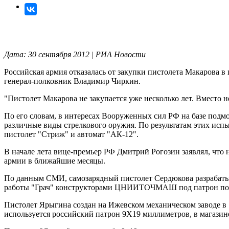
Дата: 30 сентября 2012 | РИА Новости
Российская армия отказалась от закупки пистолета Макаров
генерал-полковник Владимир Чиркин.
"Пистолет Макарова не закупается уже несколько лет. Вместо 
По его словам, в интересах Вооруженных сил РФ на базе по
различные виды стрелкового оружия. По результатам этих исп
пистолет "Стриж" и автомат "АК-12".
В начале лета вице-премьер РФ Дмитрий Рогозин заявлял, что
армии в ближайшие месяцы.
По данным СМИ, самозарядный пистолет Сердюкова разрабатыв
работы "Грач" конструкторами ЦНИИТОЧМАШ под патрон повы
Пистолет Ярыгина создан на Ижевском механическом заводе в 1
используется российский патрон 9Х19 миллиметров, в магазин