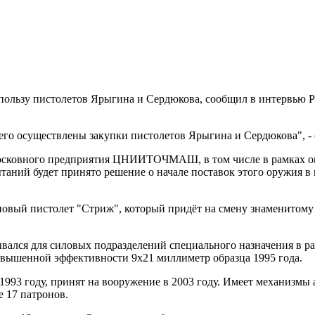
а в пользу пистолетов Ярыгина и Сердюкова, сообщил в интер
него осуществлены закупки пистолетов Ярыгина и Сердюкова", - 
дмосковного предприятия ЦНИИТОЧМАШ, в том числе в рамках о
ытаний будет принято решение о начале поставок этого оружия 
 новый пистолет "Стриж", который придёт на смену знаменитому
ался для силовых подразделений специального назначения в ра
шенной эффективности 9х21 миллиметр образца 1995 года.
993 году, принят на вооружение в 2003 году. Имеет механизмы а
е 17 патронов.