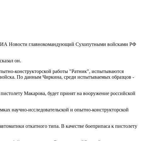
вью РИА Новости главнокомандующий Сухопутными войсками РФ
сказал он.
пытно-конструкторской работы "Ратник", испытываются
в войска. По данным Чиркина, среди испытываемых образцов -
 пистолету Макарова, будет принят на вооружение российской
мках научно-исследовательской и опытно-конструкторской
втоматики откатного типа. В качестве боеприпаса к пистолету