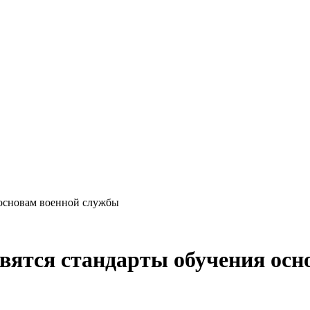
 основам военной службы
явятся стандарты обучения ос