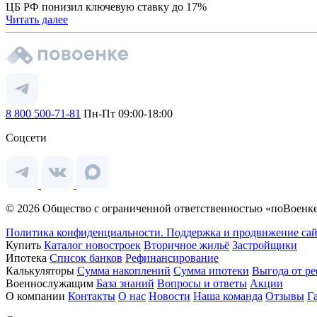
ЦБ РФ понизил ключевую ставку до 17%
Читать далее
8 800 500-71-81
Пн-Пт 09:00-18:00
Соцсети
© 2026 Общество с ограниченной ответственностью «поВоенке
Политика конфиденциальности.
Поддержка и продвижение сай
Купить
Каталог новостроек
Вторичное жильё
Застройщики
Ипотека
Список банков
Рефинансирование
Калькуляторы
Сумма накоплений
Сумма ипотеки
Выгода от р
Военнослужащим
База знаний
Вопросы и ответы
Акции
О компании
Контакты
О нас
Новости
Наша команда
Отзывы
Г