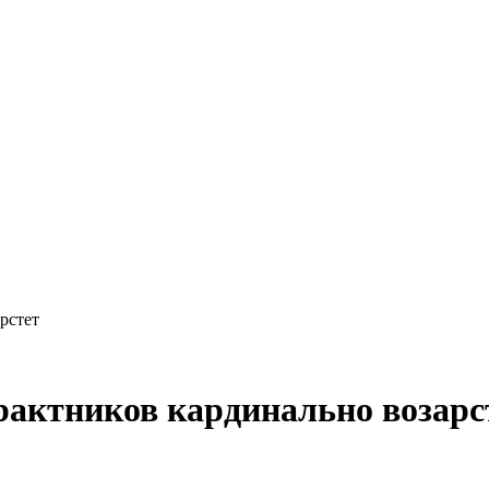
рстет
трактников кардинально возарс