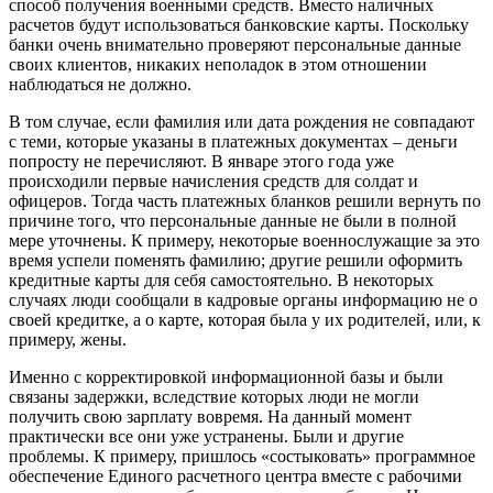
способ получения военными средств. Вместо наличных
расчетов будут использоваться банковские карты. Поскольку
банки очень внимательно проверяют персональные данные
своих клиентов, никаких неполадок в этом отношении
наблюдаться не должно.
В том случае, если фамилия или дата рождения не совпадают
с теми, которые указаны в платежных документах – деньги
попросту не перечисляют. В январе этого года уже
происходили первые начисления средств для солдат и
офицеров. Тогда часть платежных бланков решили вернуть по
причине того, что персональные данные не были в полной
мере уточнены. К примеру, некоторые военнослужащие за это
время успели поменять фамилию; другие решили оформить
кредитные карты для себя самостоятельно. В некоторых
случаях люди сообщали в кадровые органы информацию не о
своей кредитке, а о карте, которая была у их родителей, или, к
примеру, жены.
Именно с корректировкой информационной базы и были
связаны задержки, вследствие которых люди не могли
получить свою зарплату вовремя. На данный момент
практически все они уже устранены. Были и другие
проблемы. К примеру, пришлось «состыковать» программное
обеспечение Единого расчетного центра вместе с рабочими