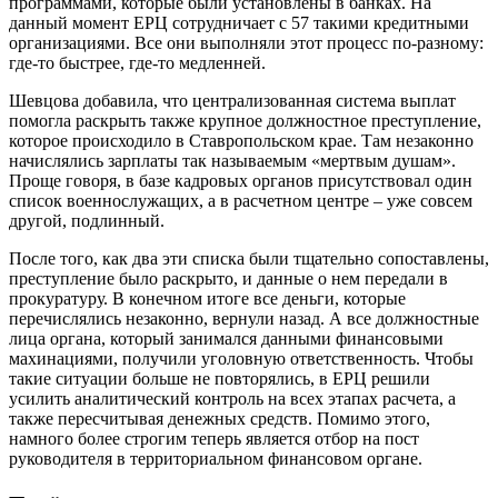
программами, которые были установлены в банках. На
данный момент ЕРЦ сотрудничает с 57 такими кредитными
организациями. Все они выполняли этот процесс по-разному:
где-то быстрее, где-то медленней.
Шевцова добавила, что централизованная система выплат
помогла раскрыть также крупное должностное преступление,
которое происходило в Ставропольском крае. Там незаконно
начислялись зарплаты так называемым «мертвым душам».
Проще говоря, в базе кадровых органов присутствовал один
список военнослужащих, а в расчетном центре – уже совсем
другой, подлинный.
После того, как два эти списка были тщательно сопоставлены,
преступление было раскрыто, и данные о нем передали в
прокуратуру. В конечном итоге все деньги, которые
перечислялись незаконно, вернули назад. А все должностные
лица органа, который занимался данными финансовыми
махинациями, получили уголовную ответственность. Чтобы
такие ситуации больше не повторялись, в ЕРЦ решили
усилить аналитический контроль на всех этапах расчета, а
также пересчитывая денежных средств. Помимо этого,
намного более строгим теперь является отбор на пост
руководителя в территориальном финансовом органе.