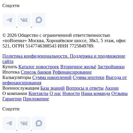
Соцсети
© 2026 Общество с ограниченной ответственностью
«поВоенке» Москва, Хорошёвское шоссе, 38к1, 5 этаж, офис
521, ОГРН 5147746388543 ИНН 7725849789.
Политика конфиденциальности.
Поддержка и продвижение
сайта
Купить
Каталог новостроек
Вторичное жильё
Застройщики
Ипотека
Список банков
Рефинансирование
Калькуляторы
Сумма накоплений
Сумма ипотеки
Выгода от
рефинансирования
Военнослужащим
База знаний
Вопросы и ответы
Акции
О компании
Контакты
О нас
Новости
Наша команда
Отзывы
Гарантии
Приложение
Соцсети