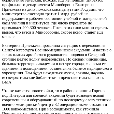
образования генералы, похоже, еще не пришли. Директор
профильного департамента Минобороны Екатерина
Приезжева на днях пожаловалась депутатам Госдумы, что
министерство ежегодно тратит 1 млрд. рублей на
поддержание в рабочем состоянии учебной и материальной
базы училищ и институтов, где число курсантов не
превышает 200-300 человек. После этих слов можно сделать
вывод, что вузов в Минобороны, скорее всего, станет еще
меньше.
Екатерина Приезжева прояснила ситуацию с переводом из
Санкт-Петербурга Военно-медицинской академии. Известие о
таких планах армейского руководства подняло в Северной
столице целую волну недовольства. По словам чиновницы,
большая территория академии в центре города, со всеми ее
зданиями и помещениями, останется на балансе медицинского
учреждения. Там будут находиться музей, архивы, научно-
исследовательские библиотеки и представительская часть
ВМА.
Что же касается новостройки, то в районе станции Горская
под Питером для военной академии будет возведен новый
современный и оборудованный по последнему слову техники
военно-медицинский центр с 32 операционными столами и
1600 койко-местами. При необходимости, как уточнила
Приезжева, стационар можно расширить еще на тысячу коек.