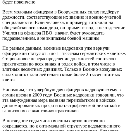
будет покончено.
Всем молодым офицерам в Вооруженных силах подберут
должности, соответствующие их званию и военно-учетной
специальности. Если человека, к примеру, готовили на
общевойскового командира, он примет взвод, а не отделение.
Учился на офицера ПВО, значит, будет руководить
подразделением, а не экипажем боевой машины.
По разным данным, военные кадровики уже вернули
офицерский статус от 5 до 11 тысячам сержантских «клеток».
Старое-новое перераспределение должностей состоялось
практически во всех видах и родах войск, в том числе в
элитных десантных дивизиях. Только в Военно-воздушных
силах опять стали лейтенантскими более 2 тысяч штатных
клеток.
Напомним, что ущербную для офицеров кадровую схему в
армии ввели в 2009 году. Военные кадровики говорили, что
эта вынужденная мера вызвана переизбытком в войсках
дипломированных профи и катастрофической нехваткой в
гарнизонах сержантов-контрактников.
В последние годы число военных вузов постоянно
сокращается, но к оптимальной структуре ведомственного