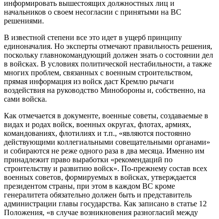
информировать вышестоящих должностных лиц и
начальников о своем несогласии с принятыми на ВС
решениями.
В известной степени все это идет в ущерб принципу
единоначалия. Но эксперты отмечают правильность решения,
поскольку главнокомандующий должен знать о состоянии дел
в войсках. В условиях политической нестабильности, а также
многих проблем, связанных с военным строительством,
прямая информация из войск даст Кремлю рычаги
воздействия на руководство Минобороны и, собственно, на
сами войска.
Как отмечается в документе, военные советы, создаваемые в
видах и родах войск, военных округах, флотах, армиях,
командованиях, флотилиях и т.п., «являются постоянно
действующими коллегиальными совещательными органами»
и собираются не реже одного раза в два месяца. Именно им
принадлежит право выработки «рекомендаций по
строительству и развитию войск». По-прежнему состав всех
военных советов, формируемых в войсках, утверждается
президентом страны, при этом в каждом ВС кроме
генералитета обязательно должен быть и представитель
администрации главы государства. Как записано в статье 12
Положения, «в случае возникновения разногласий между