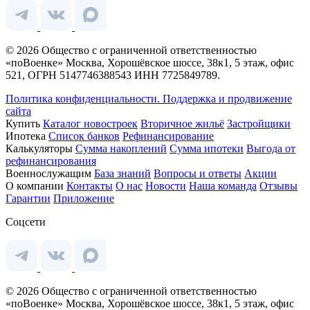
© 2026 Общество с ограниченной ответственностью
«поВоенке» Москва, Хорошёвское шоссе, 38к1, 5 этаж, офис
521, ОГРН 5147746388543 ИНН 7725849789.
Политика конфиденциальности.
Поддержка и продвижение
сайта
Купить
Каталог новостроек
Вторичное жильё
Застройщики
Ипотека
Список банков
Рефинансирование
Калькуляторы
Сумма накоплений
Сумма ипотеки
Выгода от
рефинансирования
Военнослужащим
База знаний
Вопросы и ответы
Акции
О компании
Контакты
О нас
Новости
Наша команда
Отзывы
Гарантии
Приложение
Соцсети
© 2026 Общество с ограниченной ответственностью
«поВоенке» Москва, Хорошёвское шоссе, 38к1, 5 этаж, офис