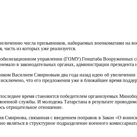
 увеличению числа призывников, набираемых военкоматами на в
 часть из которых уже реализуется.
мобилизационном управлении (ГОМУ) Генштаба Вооруженных сил
емало в законодательных органах, администрации президента и
ом Василием Смирновым два года назад идею об увеличении пре
исключено, что его предложения уже в ближайшее время поддер
в последнее время становится победителем организуемых Миноб
 военной службы. И молодежь Татарстана в результате проводимо
сь отрицательное отношение.
ия Смирнова, связанная с введением поправок в Закон «О воинс
о являться в структурное подразделение военного комиссариата