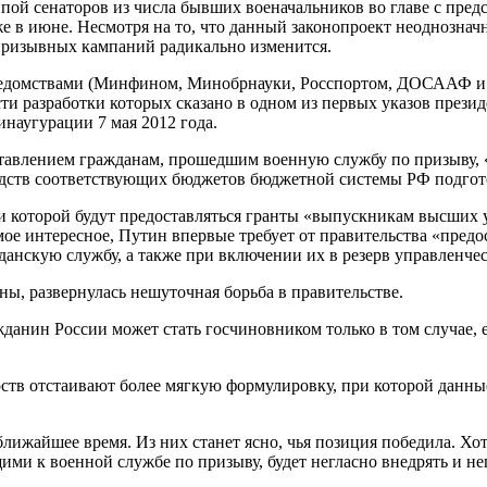
пой сенаторов из числа бывших военачальников во главе с пред
 в июне. Несмотря на то, что данный законопроект неоднозначн
 призывных кампаний радикально изменится.
ведомствами (Минфином, Минобрнауки, Росспортом, ДОСААФ и т
ти разработки которых сказано в одном из первых указов прези
наугурации 7 мая 2012 года.
доставлением гражданам, прошедшим военную службу по призыву
редств соответствующих бюджетов бюджетной системы РФ подгот
ри которой будут предоставляться гранты «выпускникам высших
амое интересное, Путин впервые требует от правительства «пр
данскую службу, а также при включении их в резерв управленчес
ы, развернулась нешуточная борьба в правительстве.
данин России может стать госчиновником только в том случае, 
тв отстаивают более мягкую формулировку, при которой данны
лижайшее время. Из них станет ясно, чья позиция победила. Хо
ми к военной службе по призыву, будет негласно внедрять и н