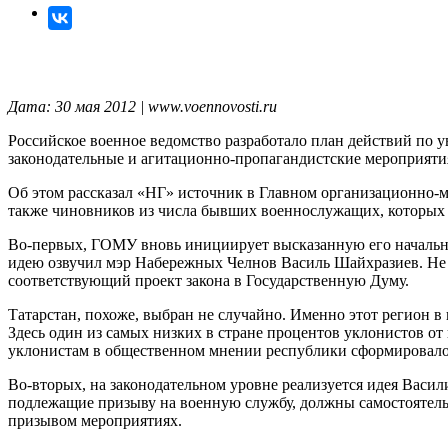
Дата: 30 мая 2012 | www.voennovosti.ru
Российское военное ведомство разработало план действий по
законодательные и агитационно-пропагандистские мероприятия,
Об этом рассказал «НГ» источник в Главном организационно-
также чиновников из числа бывших военнослужащих, которых н
Во-первых, ГОМУ вновь инициирует высказанную его начальник
идею озвучил мэр Набережных Челнов Василь Шайхразиев. Не 
соответствующий проект закона в Государственную Думу.
Татарстан, похоже, выбран не случайно. Именно этот регион 
Здесь один из самых низких в стране процентов уклонистов от
уклонистам в общественном мнении республики сформировало
Во-вторых, на законодательном уровне реализуется идея Васил
подлежащие призыву на военную службу, должны самостоятельн
призывом мероприятиях.