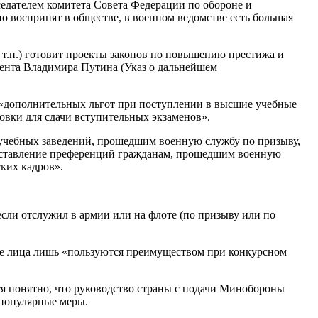
седателем комитета Совета Федерации по обороне и
о воспринят в обществе, в военном ведомстве есть большая
.п.) готовит проекты законов по повышению престижа и
дента Владимира Путина (Указ о дальнейшем
, «дополнительных льгот при поступлении в высшие учебные
овки для сдачи вступительных экзаменов».
 учебных заведений, прошедшим военную службу по призыву,
едоставление преференций гражданам, прошедшим военную
ких кадров».
если отслужил в армии или на флоте (по призыву или по
е лица лишь «пользуются преимуществом при конкурсном
тя понятно, что руководство страны с подачи Минобороны
епопулярные меры.