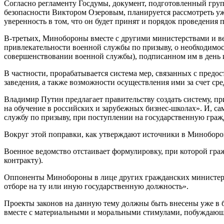
Согласно регламенту Госдумы, документ, подготовленный груп
безопасности Виктором Озеровым, планируется рассмотреть уже
уверенность в том, что он будет принят и порядок проведения
В-третьих, Минобороны вместе с другими министерствами и 
привлекательности военной службы по призыву, о необходимос
совершенствовании военной службы), подписанном им в день и
В частности, прорабатывается система мер, связанных с пре
заведения, а также возможности осуществления ими за счет с
Владимир Путин предлагает правительству создать систему, п
на обучение в российских и зарубежных бизнес-школах». И, с
службу по призыву, при поступлении на государственную граж
Вокруг этой поправки, как утверждают источники в Миноборон
Военное ведомство отстаивает формулировку, при которой граж
контракту).
Оппоненты Минобороны в лице других гражданских министерс
отборе на ту или иную государственную должность».
Проекты законов на данную тему должны быть внесены уже в б
вместе с материальными и моральными стимулами, побуждающи