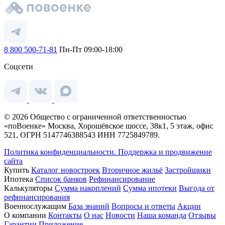
8 800 500-71-81
Пн-Пт 09:00-18:00
Соцсети
© 2026 Общество с ограниченной ответственностью
«поВоенке» Москва, Хорошёвское шоссе, 38к1, 5 этаж, офис
521, ОГРН 5147746388543 ИНН 7725849789.
Политика конфиденциальности.
Поддержка и продвижение
сайта
Купить
Каталог новостроек
Вторичное жильё
Застройщики
Ипотека
Список банков
Рефинансирование
Калькуляторы
Сумма накоплений
Сумма ипотеки
Выгода от
рефинансирования
Военнослужащим
База знаний
Вопросы и ответы
Акции
О компании
Контакты
О нас
Новости
Наша команда
Отзывы
Гарантии
Приложение