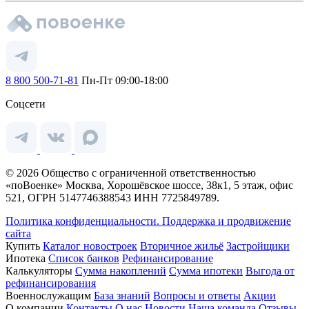
8 800 500-71-81
Пн-Пт 09:00-18:00
Соцсети
© 2026 Общество с ограниченной ответственностью
«поВоенке» Москва, Хорошёвское шоссе, 38к1, 5 этаж, офис
521, ОГРН 5147746388543 ИНН 7725849789.
Политика конфиденциальности.
Поддержка и продвижение
сайта
Купить
Каталог новостроек
Вторичное жильё
Застройщики
Ипотека
Список банков
Рефинансирование
Калькуляторы
Сумма накоплений
Сумма ипотеки
Выгода от
рефинансирования
Военнослужащим
База знаний
Вопросы и ответы
Акции
О компании
Контакты
О нас
Новости
Наша команда
Отзывы