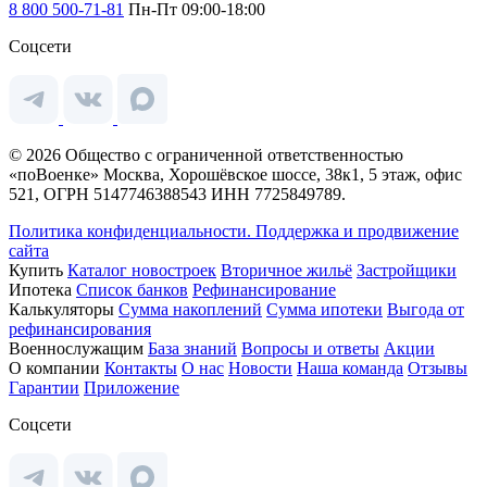
8 800 500-71-81
Пн-Пт 09:00-18:00
Соцсети
© 2026 Общество с ограниченной ответственностью
«поВоенке» Москва, Хорошёвское шоссе, 38к1, 5 этаж, офис
521, ОГРН 5147746388543 ИНН 7725849789.
Политика конфиденциальности.
Поддержка и продвижение
сайта
Купить
Каталог новостроек
Вторичное жильё
Застройщики
Ипотека
Список банков
Рефинансирование
Калькуляторы
Сумма накоплений
Сумма ипотеки
Выгода от
рефинансирования
Военнослужащим
База знаний
Вопросы и ответы
Акции
О компании
Контакты
О нас
Новости
Наша команда
Отзывы
Гарантии
Приложение
Соцсети