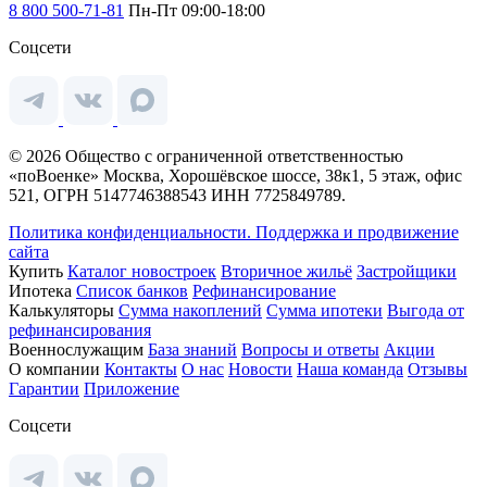
8 800 500-71-81
Пн-Пт 09:00-18:00
Соцсети
© 2026 Общество с ограниченной ответственностью
«поВоенке» Москва, Хорошёвское шоссе, 38к1, 5 этаж, офис
521, ОГРН 5147746388543 ИНН 7725849789.
Политика конфиденциальности.
Поддержка и продвижение
сайта
Купить
Каталог новостроек
Вторичное жильё
Застройщики
Ипотека
Список банков
Рефинансирование
Калькуляторы
Сумма накоплений
Сумма ипотеки
Выгода от
рефинансирования
Военнослужащим
База знаний
Вопросы и ответы
Акции
О компании
Контакты
О нас
Новости
Наша команда
Отзывы
Гарантии
Приложение
Соцсети