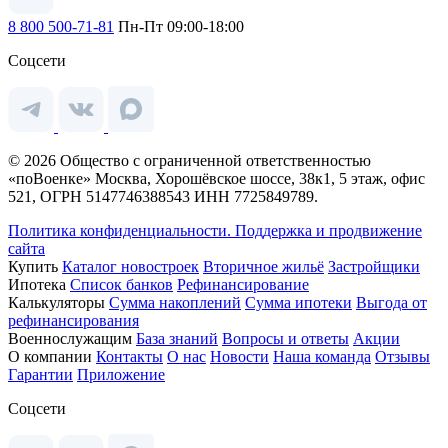
8 800 500-71-81
Пн-Пт 09:00-18:00
Соцсети
© 2026 Общество с ограниченной ответственностью
«поВоенке» Москва, Хорошёвское шоссе, 38к1, 5 этаж, офис
521, ОГРН 5147746388543 ИНН 7725849789.
Политика конфиденциальности.
Поддержка и продвижение
сайта
Купить
Каталог новостроек
Вторичное жильё
Застройщики
Ипотека
Список банков
Рефинансирование
Калькуляторы
Сумма накоплений
Сумма ипотеки
Выгода от
рефинансирования
Военнослужащим
База знаний
Вопросы и ответы
Акции
О компании
Контакты
О нас
Новости
Наша команда
Отзывы
Гарантии
Приложение
Соцсети