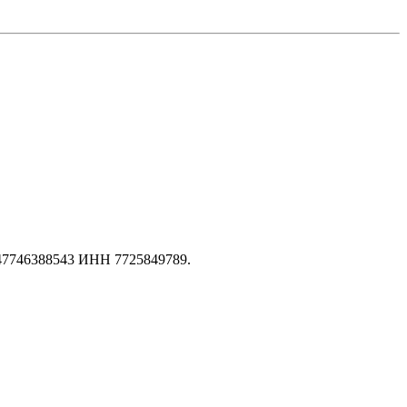
147746388543 ИНН 7725849789.