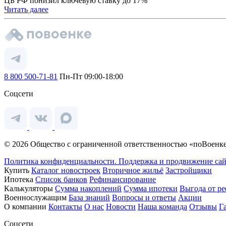
ЦБ РФ понизил ключевую ставку до 17%
Читать далее
8 800 500-71-81
Пн-Пт 09:00-18:00
Соцсети
© 2026 Общество с ограниченной ответственностью «поВоенке
Политика конфиденциальности.
Поддержка и продвижение сай
Купить
Каталог новостроек
Вторичное жильё
Застройщики
Ипотека
Список банков
Рефинансирование
Калькуляторы
Сумма накоплений
Сумма ипотеки
Выгода от р
Военнослужащим
База знаний
Вопросы и ответы
Акции
О компании
Контакты
О нас
Новости
Наша команда
Отзывы
Г
Соцсети