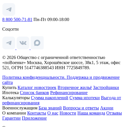
8 800 500-71-81
Пн-Пт 09:00-18:00
Соцсети
© 2026 Общество с ограниченной ответственностью
«поВоенке» Москва, Хорошёвское шоссе, 38к1, 5 этаж, офис
521, ОГРН 5147746388543 ИНН 7725849789.
Политика конфиденциальности.
Поддержка и продвижение
сайта
Купить
Каталог новостроек
Вторичное жильё
Застройщики
Ипотека
Список банков
Рефинансирование
Калькуляторы
Сумма накоплений
Сумма ипотеки
Выгода от
рефинансирования
Военнослужащим
База знаний
Вопросы и ответы
Акции
О компании
Контакты
О нас
Новости
Наша команда
Отзывы
Гарантии
Приложение