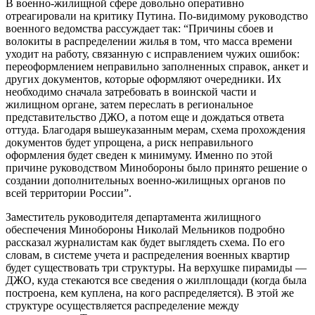
В военно-жилищной сфере довольно оперативно
отреагировали на критику Путина. По-видимому руководство
военного ведомства рассуждает так: “Причины сбоев и
волокиты в распределении жилья в том, что масса времени
уходит на работу, связанную с исправлением чужих ошибок:
переоформлением неправильно заполненных справок, анкет и
других документов, которые оформляют очередники. Их
необходимо сначала затребовать в воинской части и
жилищном органе, затем переслать в региональное
представительство ДЖО, а потом еще и дождаться ответа
оттуда. Благодаря вышеуказанным мерам, схема прохождения
документов будет упрощена, а риск неправильного
оформления будет сведен к минимуму. Именно по этой
причине руководством Минобороны было принято решение о
создании дополнительных военно-жилищных органов по
всей территории России”.
Заместитель руководителя департамента жилищного
обеспечения Минобороны Николай Мельников подробно
рассказал журналистам как будет выглядеть схема. По его
словам, в системе учета и распределения военных квартир
будет существовать три структуры. На верхушке пирамиды —
ДЖО, куда стекаются все сведения о жилплощади (когда была
построена, кем куплена, на кого распределяется). В этой же
структуре осуществляется распределение между