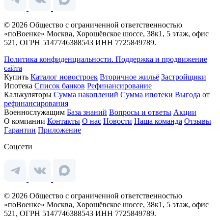
© 2026 Общество с ограниченной ответственностью
«поВоенке» Москва, Хорошёвское шоссе, 38к1, 5 этаж, офис
521, ОГРН 5147746388543 ИНН 7725849789.
Политика конфиденциальности.
Поддержка и продвижение
сайта
Купить
Каталог новостроек
Вторичное жильё
Застройщики
Ипотека
Список банков
Рефинансирование
Калькуляторы
Сумма накоплений
Сумма ипотеки
Выгода от
рефинансирования
Военнослужащим
База знаний
Вопросы и ответы
Акции
О компании
Контакты
О нас
Новости
Наша команда
Отзывы
Гарантии
Приложение
Соцсети
© 2026 Общество с ограниченной ответственностью
«поВоенке» Москва, Хорошёвское шоссе, 38к1, 5 этаж, офис
521, ОГРН 5147746388543 ИНН 7725849789.