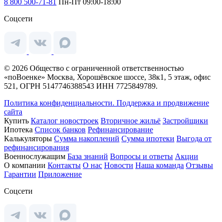
8 800 500-71-81
Пн-Пт 09:00-18:00
Соцсети
© 2026 Общество с ограниченной ответственностью
«поВоенке» Москва, Хорошёвское шоссе, 38к1, 5 этаж, офис
521, ОГРН 5147746388543 ИНН 7725849789.
Политика конфиденциальности.
Поддержка и продвижение
сайта
Купить
Каталог новостроек
Вторичное жильё
Застройщики
Ипотека
Список банков
Рефинансирование
Калькуляторы
Сумма накоплений
Сумма ипотеки
Выгода от
рефинансирования
Военнослужащим
База знаний
Вопросы и ответы
Акции
О компании
Контакты
О нас
Новости
Наша команда
Отзывы
Гарантии
Приложение
Соцсети