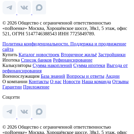
© 2026 Общество с ограниченной ответственностью
«поВоенке» Москва, Хорошёвское шоссе, 38к1, 5 этаж, офис
521, ОГРН 5147746388543 ИНН 7725849789.
Политика конфиденциальности.
Поддержка и продвижение
сайта
Купить
Каталог новостроек
Вторичное жильё
Застройщики
Ипотека
Список банков
Рефинансирование
Калькуляторы
Сумма накоплений
Сумма ипотеки
Выгода от
рефинансирования
Военнослужащим
База знаний
Вопросы и ответы
Акции
О компании
Контакты
О нас
Новости
Наша команда
Отзывы
Гарантии
Приложение
Соцсети
© 2026 Общество с ограниченной ответственностью
«поВоенке» Москва, Хорошёвское шоссе, 38к1, 5 этаж, офис