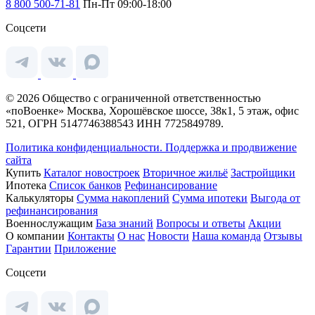
8 800 500-71-81
Пн-Пт 09:00-18:00
Соцсети
© 2026 Общество с ограниченной ответственностью
«поВоенке» Москва, Хорошёвское шоссе, 38к1, 5 этаж, офис
521, ОГРН 5147746388543 ИНН 7725849789.
Политика конфиденциальности.
Поддержка и продвижение
сайта
Купить
Каталог новостроек
Вторичное жильё
Застройщики
Ипотека
Список банков
Рефинансирование
Калькуляторы
Сумма накоплений
Сумма ипотеки
Выгода от
рефинансирования
Военнослужащим
База знаний
Вопросы и ответы
Акции
О компании
Контакты
О нас
Новости
Наша команда
Отзывы
Гарантии
Приложение
Соцсети