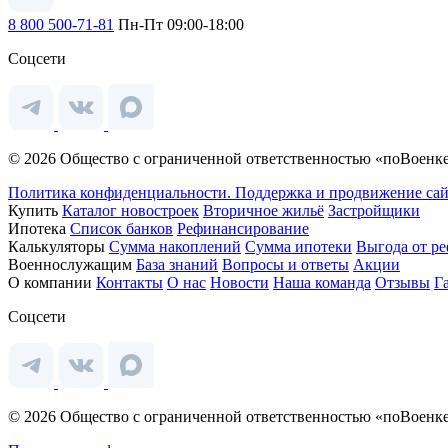
8 800 500-71-81
Пн-Пт 09:00-18:00
Соцсети
© 2026 Общество с ограниченной ответственностью «поВоенке
Политика конфиденциальности.
Поддержка и продвижение сай
Купить
Каталог новостроек
Вторичное жильё
Застройщики
Ипотека
Список банков
Рефинансирование
Калькуляторы
Сумма накоплений
Сумма ипотеки
Выгода от р
Военнослужащим
База знаний
Вопросы и ответы
Акции
О компании
Контакты
О нас
Новости
Наша команда
Отзывы
Г
Соцсети
© 2026 Общество с ограниченной ответственностью «поВоенке