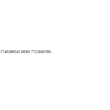
147746388543 ИНН 7725849789.