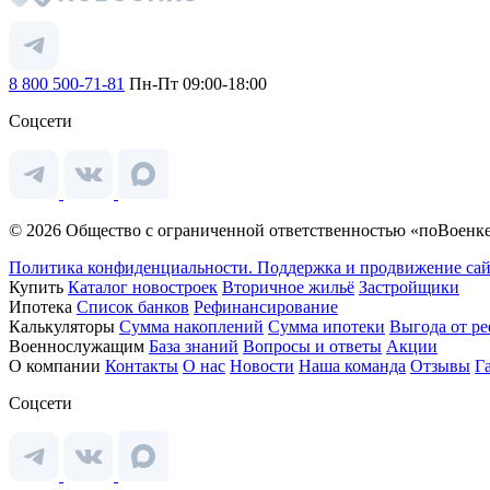
8 800 500-71-81
Пн-Пт 09:00-18:00
Соцсети
© 2026 Общество с ограниченной ответственностью «поВоенке
Политика конфиденциальности.
Поддержка и продвижение сай
Купить
Каталог новостроек
Вторичное жильё
Застройщики
Ипотека
Список банков
Рефинансирование
Калькуляторы
Сумма накоплений
Сумма ипотеки
Выгода от р
Военнослужащим
База знаний
Вопросы и ответы
Акции
О компании
Контакты
О нас
Новости
Наша команда
Отзывы
Г
Соцсети