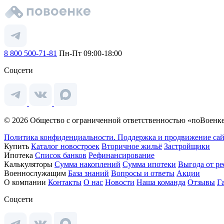
8 800 500-71-81
Пн-Пт 09:00-18:00
Соцсети
© 2026 Общество с ограниченной ответственностью «поВоенке
Политика конфиденциальности.
Поддержка и продвижение сай
Купить
Каталог новостроек
Вторичное жильё
Застройщики
Ипотека
Список банков
Рефинансирование
Калькуляторы
Сумма накоплений
Сумма ипотеки
Выгода от р
Военнослужащим
База знаний
Вопросы и ответы
Акции
О компании
Контакты
О нас
Новости
Наша команда
Отзывы
Г
Соцсети