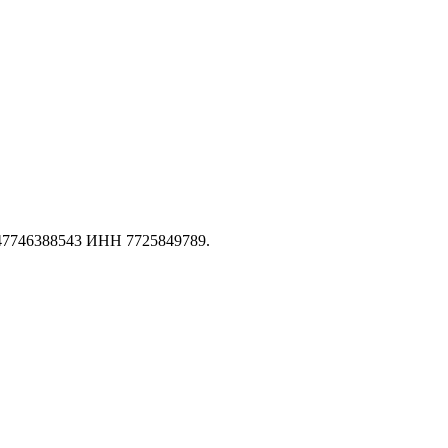
147746388543 ИНН 7725849789.