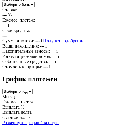
Ставка:
---
%
Ежемес. платёж:
---
i
Срок кредита:
---
Сумма ипотеки:
---
i
Получить одобрение
Ваши накопления:
---
i
Накопительные взносы:
---
i
Инвестиционный доход:
---
i
Собственные средства:
---
i
Стомость квартиры:
---
i
График платежей
Месяц
Ежемес. платеж
Выплата %
Выплата долга
Остаток долга
Развернуть график
Свернуть