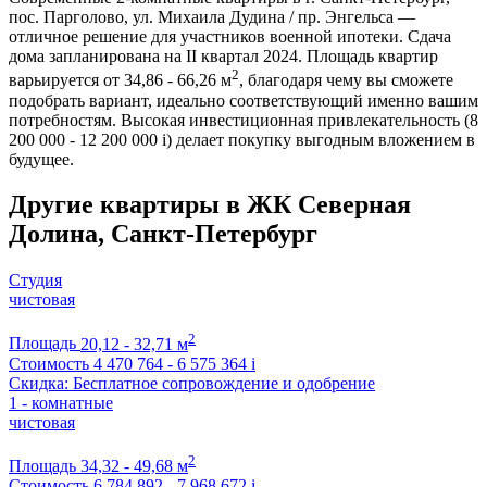
пос. Парголово, ул. Михаила Дудина / пр. Энгельса —
отличное решение для участников военной ипотеки. Сдача
дома запланирована на II квартал 2024. Площадь квартир
2
варьируется от 34,86 - 66,26 м
, благодаря чему вы сможете
подобрать вариант, идеально соответствующий именно вашим
потребностям. Высокая инвестиционная привлекательность (8
200 000 - 12 200 000
i
) делает покупку выгодным вложением в
будущее.
Другие квартиры в ЖК Северная
Долина, Санкт-Петербург
Студия
чистовая
2
Площадь
20,12 - 32,71 м
Стоимость
4 470 764 - 6 575 364
i
Скидка: Бесплатное сопровождение и одобрение
1 - комнатные
чистовая
2
Площадь
34,32 - 49,68 м
Стоимость
6 784 892 - 7 968 672
i