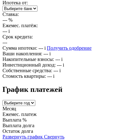
Ипотека от:
Ставка:
---
%
Ежемес. платёж:
---
i
Срок кредита:
---
Сумма ипотеки:
---
i
Получить одобрение
Ваши накопления:
---
i
Накопительные взносы:
---
i
Инвестиционный доход:
---
i
Собственные средства:
---
i
Стомость квартиры:
---
i
График платежей
Месяц
Ежемес. платеж
Выплата %
Выплата долга
Остаток долга
Развернуть график
Свернуть