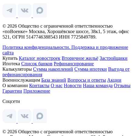
© 2026 Общество с ограниченной ответственностью
«поВоенке» Москва, Хорошёвское шоссе, 38к1, 5 этаж, офис
521, ОГРН 5147746388543 ИНН 7725849789.
Политика конфиденциальности.
Поддержка и продвижение
сайта
Купить
Каталог новостроек
Вторичное жильё
Застройщики
Ипотека
Список банков
Рефинансирование
Калькуляторы
Сумма накоплений
Сумма ипотеки
Выгода от
рефинансирования
Военнослужащим
База знаний
Вопросы и ответы
Акции
О компании
Контакты
О нас
Новости
Наша команда
Отзывы
Гарантии
Приложение
Соцсети
© 2026 Общество с ограниченной ответственностью