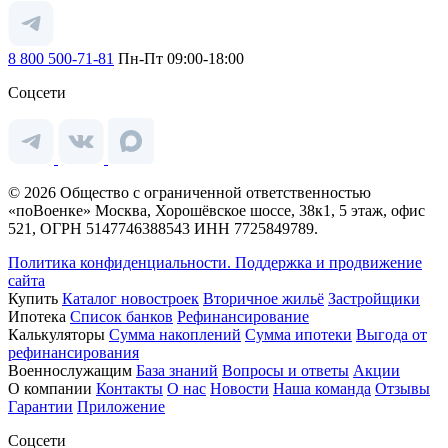
8 800 500-71-81
Пн-Пт 09:00-18:00
Соцсети
© 2026 Общество с ограниченной ответственностью
«поВоенке» Москва, Хорошёвское шоссе, 38к1, 5 этаж, офис
521, ОГРН 5147746388543 ИНН 7725849789.
Политика конфиденциальности.
Поддержка и продвижение
сайта
Купить
Каталог новостроек
Вторичное жильё
Застройщики
Ипотека
Список банков
Рефинансирование
Калькуляторы
Сумма накоплений
Сумма ипотеки
Выгода от
рефинансирования
Военнослужащим
База знаний
Вопросы и ответы
Акции
О компании
Контакты
О нас
Новости
Наша команда
Отзывы
Гарантии
Приложение
Соцсети