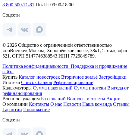
8 800 500-71-81
Пн-Пт 09:00-18:00
Соцсети
© 2026 Общество с ограниченной ответственностью
«поВоенке» Москва, Хорошёвское шоссе, 38к1, 5 этаж, офис
521, ОГРН 5147746388543 ИНН 7725849789.
Политика конфиденциальности.
Поддержка и продвижение
сайта
Купить
Каталог новостроек
Вторичное жильё
Застройщики
Ипотека
Список банков
Рефинансирование
Калькуляторы
Сумма накоплений
Сумма ипотеки
Выгода от
рефинансирования
Военнослужащим
База знаний
Вопросы и ответы
Акции
О компании
Контакты
О нас
Новости
Наша команда
Отзывы
Гарантии
Приложение
Соцсети