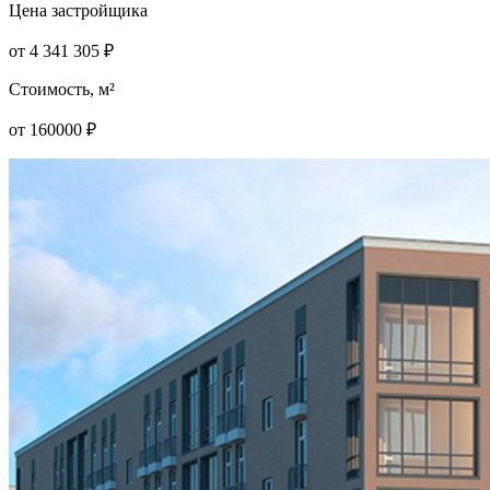
Цена застройщика
от
4 341 305
₽
Стоимость, м²
от
160000
₽