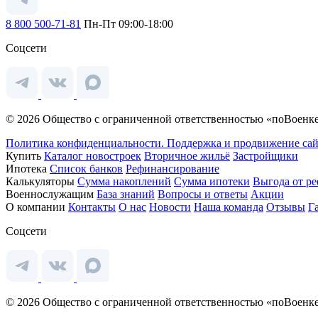
8 800 500-71-81
Пн-Пт 09:00-18:00
Соцсети
© 2026 Общество с ограниченной ответственностью «поВоенке
Политика конфиденциальности.
Поддержка и продвижение сай
Купить
Каталог новостроек
Вторичное жильё
Застройщики
Ипотека
Список банков
Рефинансирование
Калькуляторы
Сумма накоплений
Сумма ипотеки
Выгода от р
Военнослужащим
База знаний
Вопросы и ответы
Акции
О компании
Контакты
О нас
Новости
Наша команда
Отзывы
Г
Соцсети
© 2026 Общество с ограниченной ответственностью «поВоенке