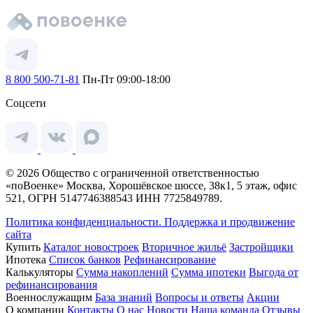
8 800 500-71-81
Пн-Пт 09:00-18:00
Соцсети
© 2026 Общество с ограниченной ответственностью
«поВоенке» Москва, Хорошёвское шоссе, 38к1, 5 этаж, офис
521, ОГРН 5147746388543 ИНН 7725849789.
Политика конфиденциальности.
Поддержка и продвижение
сайта
Купить
Каталог новостроек
Вторичное жильё
Застройщики
Ипотека
Список банков
Рефинансирование
Калькуляторы
Сумма накоплений
Сумма ипотеки
Выгода от
рефинансирования
Военнослужащим
База знаний
Вопросы и ответы
Акции
О компании
Контакты
О нас
Новости
Наша команда
Отзывы