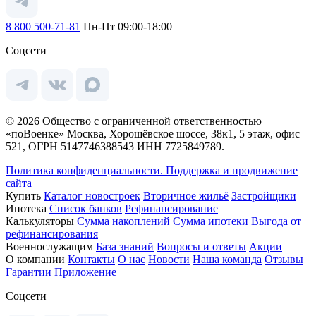
8 800 500-71-81
Пн-Пт 09:00-18:00
Соцсети
© 2026 Общество с ограниченной ответственностью
«поВоенке» Москва, Хорошёвское шоссе, 38к1, 5 этаж, офис
521, ОГРН 5147746388543 ИНН 7725849789.
Политика конфиденциальности.
Поддержка и продвижение
сайта
Купить
Каталог новостроек
Вторичное жильё
Застройщики
Ипотека
Список банков
Рефинансирование
Калькуляторы
Сумма накоплений
Сумма ипотеки
Выгода от
рефинансирования
Военнослужащим
База знаний
Вопросы и ответы
Акции
О компании
Контакты
О нас
Новости
Наша команда
Отзывы
Гарантии
Приложение
Соцсети