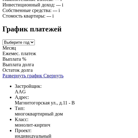
Инвестиционный доход:
---
i
Собственные средства:
---
i
Стомость квартиры:
---
i
График платежей
Месяц
Ежемес. платеж
Выплата %
Выплата долга
Остаток долга
Развернуть график
Свернуть
Застройщик:
AAG
Адрес:
Магнитогорская ул., д.11 - В
Тип:
многоквартирный дом
Класс:
монолит-кирпич
Проект:
индивидуальный