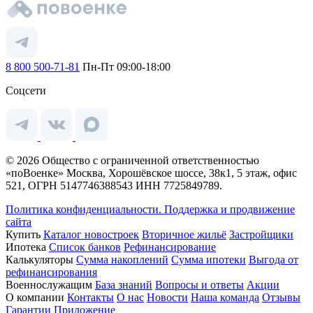
8 800 500-71-81
Пн-Пт 09:00-18:00
Соцсети
© 2026 Общество с ограниченной ответственностью
«поВоенке» Москва, Хорошёвское шоссе, 38к1, 5 этаж, офис
521, ОГРН 5147746388543 ИНН 7725849789.
Политика конфиденциальности.
Поддержка и продвижение
сайта
Купить
Каталог новостроек
Вторичное жильё
Застройщики
Ипотека
Список банков
Рефинансирование
Калькуляторы
Сумма накоплений
Сумма ипотеки
Выгода от
рефинансирования
Военнослужащим
База знаний
Вопросы и ответы
Акции
О компании
Контакты
О нас
Новости
Наша команда
Отзывы
Гарантии
Приложение