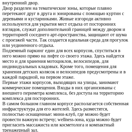
внутренний двор.
Двор разделен на тематические зоны, которые плавно
перетекают друг в друга и зонированы с помощью куртин с
деревьями и кустарниками. Живые изгороди активно
используются для укрытия мест отдыха от посторонних
взглядов, служат дополнительной границей между двором и
территорией соседнего арт-пространства, защищают от шума
с проезжей части. Так создается идеальная среда для прогулок
или уединенного отдыха.
Подземный паркинг един для всех корпусов, спуститься в
него можно прямо на лифте со своего этажа. Здесь найдется
место и для хранения мотоциклов, велосипедов, для
индивидуальных кладовых. Кроме того, помещения для
хранения детских колясок и велосипедов предусмотрены и в
каждой парадной, на первом этаже.
Первые этажи корпусов, выходящих на улицы, занимают
коммерческие помещения. Входы в них организованы с
внешнего периметра комплекса, без доступа на территорию
комплекса для посторонних.
В самом большом главном корпусе располагается собственная
инфраструктура для его жителей. Здесь разместятся,
полностью оснащенные: мини-клуб, где можно будет
провести важную встречу; wellness-зона, куда можно будет
пригласить массажиста или косметолога и компактный
тренажерный зал.