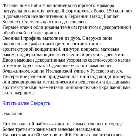
Фасады дома Futurist выполнены из юрского мрамора –
натурального камня, который формируется более 150 млн. лет
и добывается исключительно в Германии (завод Franken-
Schotter). Он очень красив и долговечен.
Первые этажи облицованы темным гранитом с декоративной
обработкой в стиле ар-деко.
Оконный профиль выполнен из дуба. Снаружи окна
окрашены в графитовый цвет, в соответствии с
архитектурной концепцией, изнутри покрыты матовым
лаком, подчеркивающим естественный рисунок древесины.
Двор вымощен декоративным узором из светло-серого камня
и темной брусчатки. Отдельные участки вымощены
булыжником, как на Итальянской улице у Русского музея.
Интересное решение придумано для ниш под кондиционеры,
они декорированы металлическими решетками и фасадными
архитектурными элементами, дополнительно украшающими
экстерьер дома.
Читать далее
Свернуть
Экология
Петроградский район — один из самых зеленых в городе.
Более трети его занимают зеленые насаждения.
На расстоянии 600 метров от ЖК Futurist находится сквер