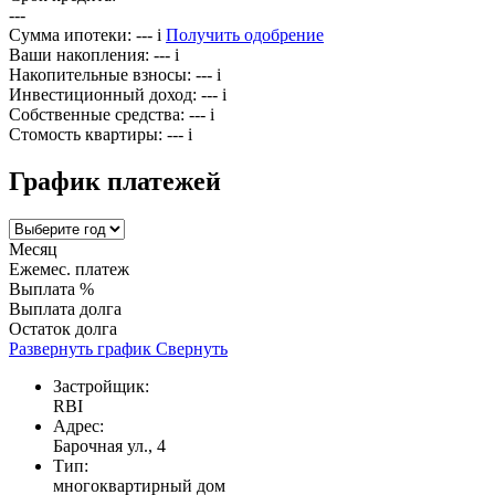
---
Сумма ипотеки:
---
i
Получить одобрение
Ваши накопления:
---
i
Накопительные взносы:
---
i
Инвестиционный доход:
---
i
Собственные средства:
---
i
Стомость квартиры:
---
i
График платежей
Месяц
Ежемес. платеж
Выплата %
Выплата долга
Остаток долга
Развернуть график
Свернуть
Застройщик:
RBI
Адрес:
Барочная ул., 4
Тип:
многоквартирный дом