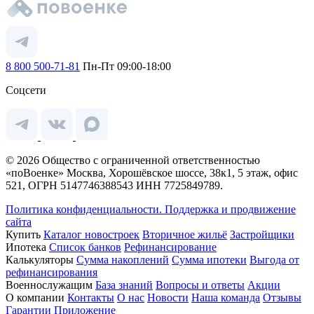
8 800 500-71-81
Пн-Пт 09:00-18:00
Соцсети
© 2026 Общество с ограниченной ответственностью
«поВоенке» Москва, Хорошёвское шоссе, 38к1, 5 этаж, офис
521, ОГРН 5147746388543 ИНН 7725849789.
Политика конфиденциальности.
Поддержка и продвижение
сайта
Купить
Каталог новостроек
Вторичное жильё
Застройщики
Ипотека
Список банков
Рефинансирование
Калькуляторы
Сумма накоплений
Сумма ипотеки
Выгода от
рефинансирования
Военнослужащим
База знаний
Вопросы и ответы
Акции
О компании
Контакты
О нас
Новости
Наша команда
Отзывы
Гарантии
Приложение