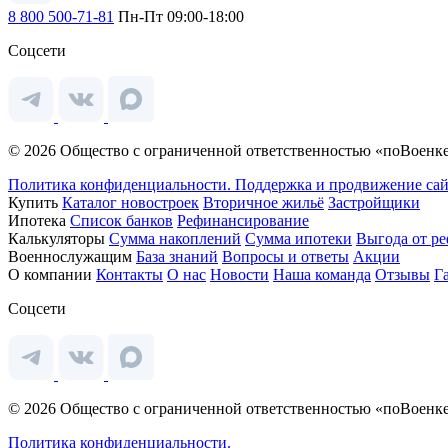
8 800 500-71-81
Пн-Пт 09:00-18:00
Соцсети
© 2026 Общество с ограниченной ответственностью «поВоенке
Политика конфиденциальности.
Поддержка и продвижение сай
Купить
Каталог новостроек
Вторичное жильё
Застройщики
Ипотека
Список банков
Рефинансирование
Калькуляторы
Сумма накоплений
Сумма ипотеки
Выгода от р
Военнослужащим
База знаний
Вопросы и ответы
Акции
О компании
Контакты
О нас
Новости
Наша команда
Отзывы
Г
Соцсети
© 2026 Общество с ограниченной ответственностью «поВоенке
Политика конфиденциальности.