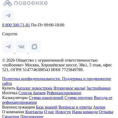
8 800 500-71-81
Пн-Пт 09:00-18:00
Соцсети
© 2026 Общество с ограниченной ответственностью
«поВоенке» Москва, Хорошёвское шоссе, 38к1, 5 этаж, офис
521, ОГРН 5147746388543 ИНН 7725849789.
Политика конфиденциальности.
Поддержка и продвижение
сайта
Купить
Каталог новостроек
Вторичное жильё
Застройщики
Ипотека
Список банков
Рефинансирование
Калькуляторы
Сумма накоплений
Сумма ипотеки
Выгода от
рефинансирования
Военнослужащим
База знаний
Вопросы и ответы
Акции
О компании
Контакты
О нас
Новости
Наша команда
Отзывы
Гарантии
Приложение