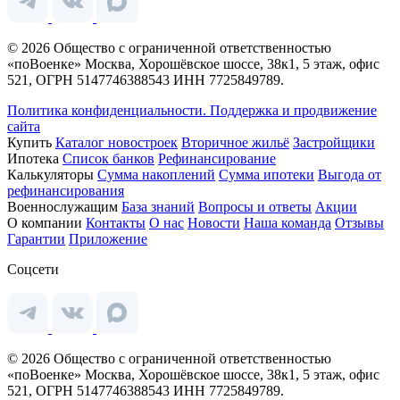
© 2026 Общество с ограниченной ответственностью
«поВоенке» Москва, Хорошёвское шоссе, 38к1, 5 этаж, офис
521, ОГРН 5147746388543 ИНН 7725849789.
Политика конфиденциальности.
Поддержка и продвижение
сайта
Купить
Каталог новостроек
Вторичное жильё
Застройщики
Ипотека
Список банков
Рефинансирование
Калькуляторы
Сумма накоплений
Сумма ипотеки
Выгода от
рефинансирования
Военнослужащим
База знаний
Вопросы и ответы
Акции
О компании
Контакты
О нас
Новости
Наша команда
Отзывы
Гарантии
Приложение
Соцсети
© 2026 Общество с ограниченной ответственностью
«поВоенке» Москва, Хорошёвское шоссе, 38к1, 5 этаж, офис
521, ОГРН 5147746388543 ИНН 7725849789.