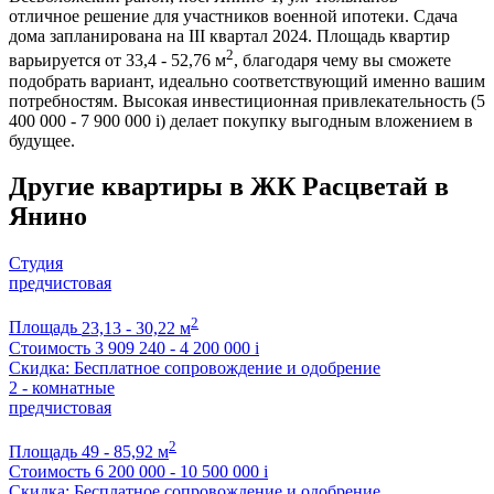
отличное решение для участников военной ипотеки. Сдача
дома запланирована на III квартал 2024. Площадь квартир
2
варьируется от 33,4 - 52,76 м
, благодаря чему вы сможете
подобрать вариант, идеально соответствующий именно вашим
потребностям. Высокая инвестиционная привлекательность (5
400 000 - 7 900 000
i
) делает покупку выгодным вложением в
будущее.
Другие квартиры в ЖК Расцветай в
Янино
Студия
предчистовая
2
Площадь
23,13 - 30,22 м
Стоимость
3 909 240 - 4 200 000
i
Скидка: Бесплатное сопровождение и одобрение
2 - комнатные
предчистовая
2
Площадь
49 - 85,92 м
Стоимость
6 200 000 - 10 500 000
i
Скидка: Бесплатное сопровождение и одобрение