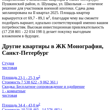
Пушкинский район, п. Шушары, ул. Школьная — отличное
решение для участников военной ипотеки. Сдача дома
запланирована на II квартал 2025. Площадь квартир
2
варьируется от 69,7 - 89,1 м
, благодаря чему вы сможете
подобрать вариант, идеально соответствующий именно вашим
потребностям. Высокая инвестиционная привлекательность
(17 258 801 - 22 034 198
i
) делает покупку выгодным
вложением в будущее.
Другие квартиры в ЖК Монография,
Санкт-Петербург
Студия
чистовая
2
Площадь
23,1 - 25,3 м
Стоимость
7 538 622 - 9 062 361
i
Скидка: Бесплатное сопровождение и одобрение
1 - комнатные
чистовая
2
Площадь
34,4 - 43,0 м
Стоимость
10 518 465 - 14 576 482
i