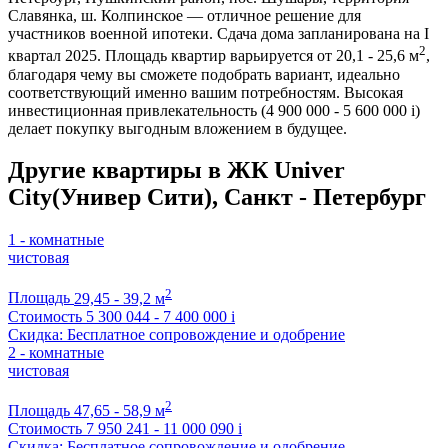
Славянка, ш. Колпинское — отличное решение для
участников военной ипотеки. Сдача дома запланирована на I
2
квартал 2025. Площадь квартир варьируется от 20,1 - 25,6 м
,
благодаря чему вы сможете подобрать вариант, идеально
соответствующий именно вашим потребностям. Высокая
инвестиционная привлекательность (4 900 000 - 5 600 000
i
)
делает покупку выгодным вложением в будущее.
Другие квартиры в ЖК Univer
City(Универ Сити), Санкт - Петербург
1 - комнатные
чистовая
2
Площадь
29,45 - 39,2 м
Стоимость
5 300 044 - 7 400 000
i
Скидка: Бесплатное сопровождение и одобрение
2 - комнатные
чистовая
2
Площадь
47,65 - 58,9 м
Стоимость
7 950 241 - 11 000 090
i
Скидка: Бесплатное сопровождение и одобрение